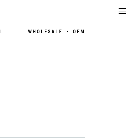
L
WHOLESALE ・ OEM