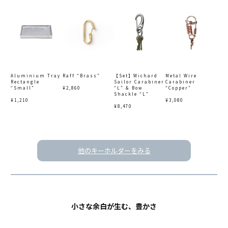
Aluminium Tray
Raff “Brass”
【Set】Wichard
Metal Wire
Rectangle
Sailor Carabiner
Carabiner
“Small”
¥2,860
“L” & Bow
“Copper”
Shackle “L”
¥1,210
¥3,080
¥8,470
他のキーホルダーをみる
小さな余白が生む、豊かさ