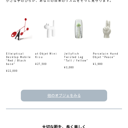
小さな手のひらが、あなたの日常のリズムをそっと見守ります。
Elleiptical
at Objet Mini
Jellyfish
Porcelain Hand
Desktop Mobile
Kisu
Twisted Leg
Objet “Peace”
“Red / Black
“Tall / Yellow”
base”
¥27,500
¥1,980
¥3,080
¥22,000
他のオブジェをみる
大切な靴を、長く美しく