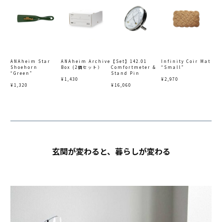
ANAheim Star
ANAheim Archive
【Set】142.01
Infinity Coir Mat
Shoehorn
Box (2個セット）
Comfortmeter &
“Small”
“Green”
Stand Pin
¥1,430
¥2,970
¥1,320
¥16,060
玄関が変わると、暮らしが変わる