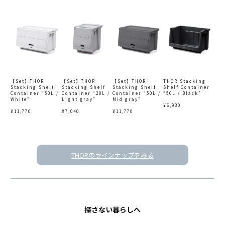
【Set】THOR
【Set】THOR
【Set】THOR
THOR Stacking
Stacking Shelf
Stacking Shelf
Stacking Shelf
Shelf Container
Container “50L /
Container “20L /
Container “50L /
“50L / Black”
White”
Light gray”
Mid gray”
¥6,930
¥11,770
¥7,040
¥11,770
THORのラインナップをみる
探さない暮らしへ