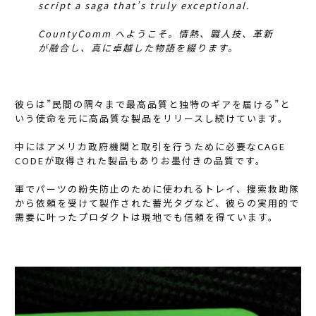
script a saga that’s truly exceptional.
CountyComm へようこそ。情熱、職人技、革新
が融合し、真に卓越した物語を綴ります。
彼らは”民間の隅々まで最高品質と独特のギアを届ける”と
いう使命を元に高品質な製品をリリースし続けています。
中にはアメリカ政府機関と取引を行うために必要なCAGE
CODEが取得された製品もありお墨付きの品質です。
軍でパーツの紛失防止のために使われるトレイ、捜索救助隊
から依頼を受けて製作された蓄光タグなど、彼らの実用的で
需要に叶ったプロダクトは現地でも信頼を得ています。